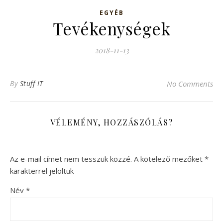
EGYÉB
Tevékenységek
2018-11-13
By
Stuff IT
No Comments
VÉLEMÉNY, HOZZÁSZÓLÁS?
Az e-mail címet nem tesszük közzé.
A kötelező mezőket
*
karakterrel jelöltük
Név
*